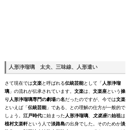
人形浄瑠璃 太夫、三味線、人形遣い
さて現在では
文楽
と呼ばれる
伝統芸能
として「
人形浄瑠
璃
」の流れが伝承されています。
文楽
は、
文楽座
という
操
り人形浄瑠璃専門の劇場
の
名
だったのですが、今では
文楽
といえば「
伝統芸能
」である、との理解の仕方が一般的で
しょう。
江戸時代
に始まった
人形浄瑠璃
、
文楽座
の
始祖
は
植村文楽軒
という人で
淡路島
の出身でした。そのためか
淡