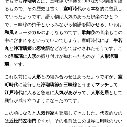
そもそも
浄瑠璃
とは、三味線で伴奏をつけながら物語を語
るもので、その歴史は古く、
室町時代
から本格的に普及し
ていったようです。語り物は人気のあった娯楽のひとつ
で、三味線の拍子とからみながら物語を聞かせる、いわば
和風ミュージカル
のようなものです。
歌舞伎
の音楽もこの
中に含まれるといっていいでしょう。室町時代には、
牛若
丸
と
浄瑠璃姫
の
恋物語
などがもてはやされたそうです。こ
の
浄瑠璃
に
人形
の振り付けが加わったものが「
人形浄瑠
璃
」です。
これ以前にも
人形
との組み合わせはあったようですが、
室
町時代
に流行した
浄瑠璃節
が
三味線
とうまく
マッチ
して、
江戸時代
に入ると急速に
人気があがって
、
人形芝居
として
興行が成り立つようになったのです。
この頃になると
人気作家
も登場してきました。代表的なの
は
近松門左衛門
ですが、その名前はこの世界に興味のない