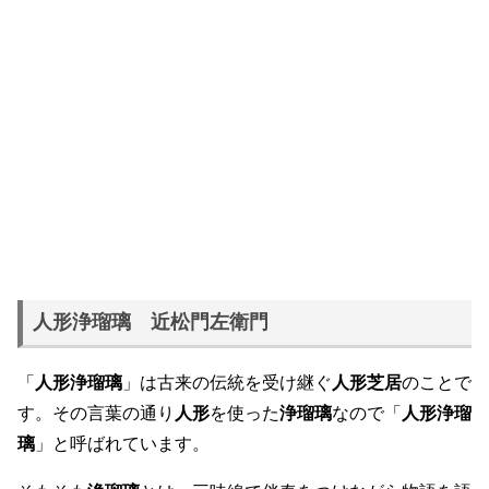
人形浄瑠璃 近松門左衛門
「
人形浄瑠璃
」は古来の伝統を受け継ぐ
人形芝居
のことで
す。その言葉の通り
人形
を使った
浄瑠璃
なので「
人形浄瑠
璃
」と呼ばれています。