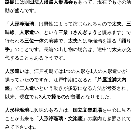
路島
には
財団法人淡路人形協会
もあって、現在でもその活
動が盛んです。
「
人形浄瑠璃
」は男性によって演じられるもので
太夫
、
三
味線
、
人形遣い
、という
三業
（
さんぎょう
と読みます）で
行われる
三位一体
の演芸で、
太夫
とは浄瑠璃を語る「
語り
手
」のことです。長編の出し物の場合は、途中で
太夫
が交
代することもあるそうです。
人形遣い
は、江戸初期では1つの人形を1人の人形遣いが
操っていたのですが、江戸中期になると「
芦屋道満大内
鑑
」で
三人遣い
という動きが多彩になる方法が考案され、
以来、現在でも
3人
で
操る
のが普通となりました。
人形浄瑠璃
に興味のある方は、
国立文楽劇場
を中心に見る
ことが出来る「
人形浄瑠璃
・
文楽座
」の案内も参照されて
みて下さいね。