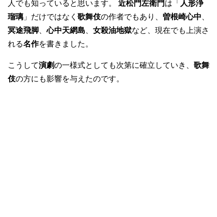
人でも知っていると思います。
近松門左衛門
は「
人形浄
瑠璃
」だけではなく
歌舞伎
の作者でもあり、
曽根崎心中
、
冥途飛脚
、
心中天網島
、
女殺油地獄
など、現在でも上演さ
れる
名作
を書きました。
こうして
演劇
の一様式としても次第に確立していき、
歌舞
伎
の方にも影響を与えたのです。